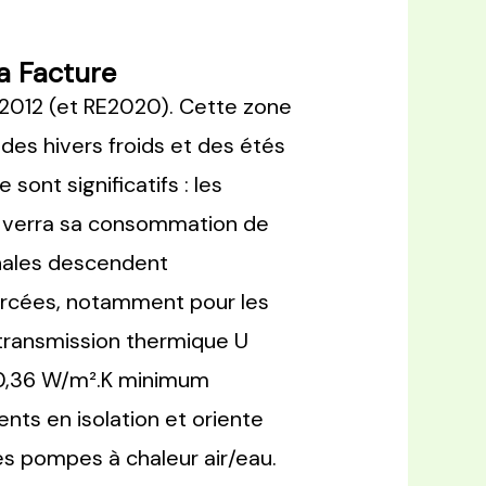
a Facture
T2012 (et RE2020). Cette zone
des hivers froids et des étés
ont significatifs : les
lé verra sa consommation de
nales descendent
rcées, notamment pour les
e transmission thermique U
 0,36 W/m².K minimum
nts en isolation et oriente
 pompes à chaleur air/eau.