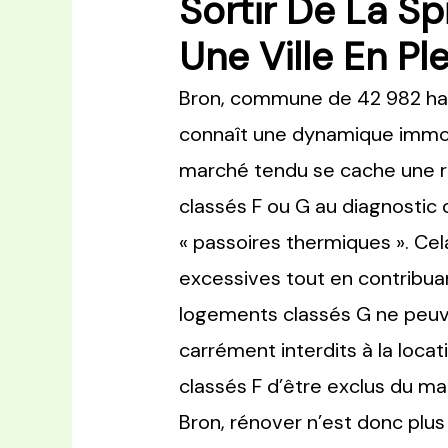
Sortir De La S
Une Ville En Pl
Bron, commune de 42 982 hab
connaît une dynamique immobi
marché tendu se cache une r
classés F ou G au diagnosti
« passoires thermiques ». Cel
excessives tout en contribuan
logements classés G ne peuve
carrément interdits à la locat
classés F d’être exclus du ma
Bron, rénover n’est donc plu