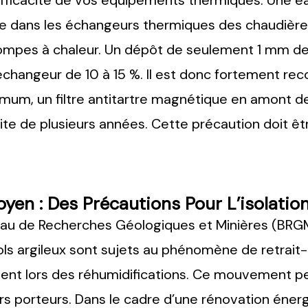
 l’efficacité de vos équipements thermiques. Une e
tre dans les échangeurs thermiques des chaudière
pes à chaleur. Un dépôt de seulement 1 mm de c
 échangeur de 10 à 15 %. Il est donc fortement re
imum, un filtre antitartre magnétique en amont 
uite de plusieurs années. Cette précaution doit êt
yen : Des Précautions Pour L’isolatio
eau de Recherches Géologiques et Minières (BRGM
sols argileux sont sujets au phénomène de retrait-
lent lors des réhumidifications. Ce mouvement p
rs porteurs. Dans le cadre d’une rénovation éner