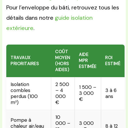
Pour l’enveloppe du bâti, retrouvez tous les
détails dans notre
guide isolation
extérieure
.
COÛT
AIDE
TRAVAUX
MOYEN
ROI
MPR
PRIORITAIRES
(HORS
ESTIMÉ
ESTIMÉE
AIDES)
Isolation
2 500
1 500 –
combles
– 4
3 à 6
3 000
perdus (100
000
ans
€
m²)
€
10
Pompe à
000 –
3 000
chaleur air/eau
8 à 12