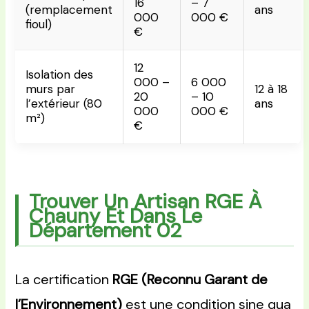
16
– 7
(remplacement
ans
000
000 €
fioul)
€
12
Isolation des
000 –
6 000
murs par
12 à 18
20
– 10
l’extérieur (80
ans
000
000 €
m²)
€
Trouver Un Artisan RGE À
Chauny Et Dans Le
Département 02
La certification
RGE (Reconnu Garant de
l’Environnement)
est une condition sine qua