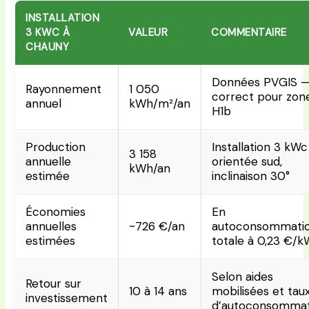
INSTALLATION
3 KWC À
VALEUR
COMMENTAIRE
CHAUNY
Données PVGIS 
Rayonnement
1 050
correct pour zon
annuel
kWh/m²/an
H1b
Production
Installation 3 kWc
3 158
annuelle
orientée sud,
kWh/an
estimée
inclinaison 30°
Économies
En
annuelles
~726 €/an
autoconsommati
estimées
totale à 0,23 €/
Selon aides
Retour sur
10 à 14 ans
mobilisées et tau
investissement
d’autoconsommat