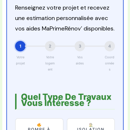
Renseignez votre projet et recevez
une estimation personnalisée avec
vos aides MaPrimeRénov’ disponibles.
1
2
3
4
Votre
Votre
Vos
Coord
projet
logem
aides
onnée
ent
s
Quel Type De Travaux
Vous Intéresse ?
POMPE À
ISOLATION