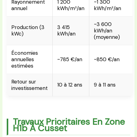
Rayonnement
1 200
~1 300
annuel
kWh/m²/an
kWh/m²/an
~3 600
Production (3
3 415
kWh/an
kWc)
kWh/an
(moyenne)
Économies
annuelles
~785 €/an
~850 €/an
estimées
Retour sur
10 à 12 ans
9 à 11 ans
investissement
Travaux Prioritaires En Zone
H1b À Cusset