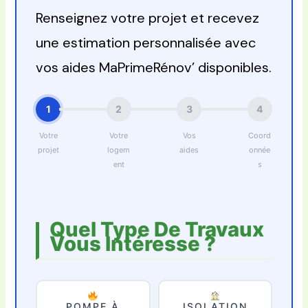
Renseignez votre projet et recevez
une estimation personnalisée avec
vos aides MaPrimeRénov’ disponibles.
1
2
3
4
Votre
Votre
Vos
Coord
projet
logem
aides
onnée
ent
s
Quel Type De Travaux
Vous Intéresse ?
POMPE À
ISOLATION