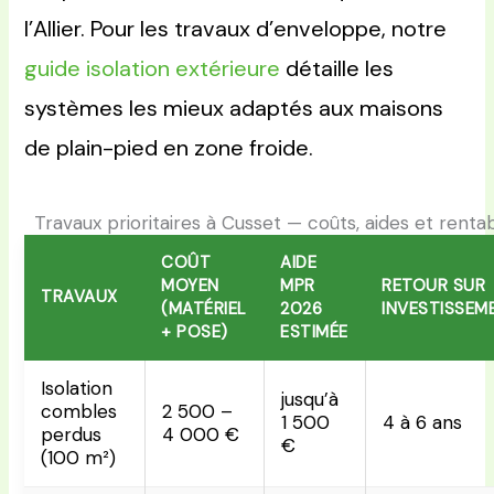
l’Allier. Pour les travaux d’enveloppe, notre
guide isolation extérieure
détaille les
systèmes les mieux adaptés aux maisons
de plain-pied en zone froide.
Travaux prioritaires à Cusset — coûts, aides et rentab
COÛT
AIDE
MOYEN
MPR
RETOUR SUR
TRAVAUX
(MATÉRIEL
2026
INVESTISSEM
+ POSE)
ESTIMÉE
Isolation
jusqu’à
combles
2 500 –
1 500
4 à 6 ans
perdus
4 000 €
€
(100 m²)