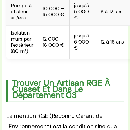
Pompe à
jusqu’à
10 000 –
chaleur
5 000
8 à 12 ans
15 000 €
air/eau
€
Isolation
jusqu’à
murs par
12 000 –
6 000
12 à 16 ans
l’extérieur
18 000 €
€
(80 m²)
Trouver Un Artisan RGE À
Cusset Et Dans Le
Département 03
La mention RGE (Reconnu Garant de
l’Environnement) est la condition sine qua