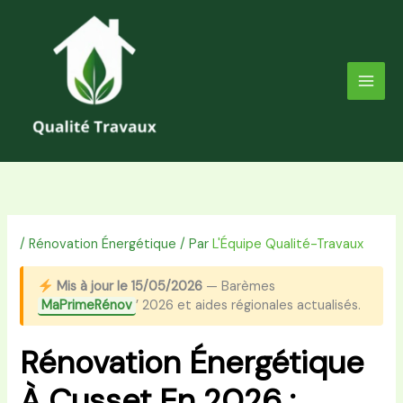
Aller
au
contenu
/
Rénovation Énergétique
/ Par
L'Équipe Qualité-Travaux
Mis à jour le 15/05/2026
— Barèmes
MaPrimeRénov
’ 2026 et aides régionales actualisés.
Rénovation Énergétique
À Cusset En 2026 :