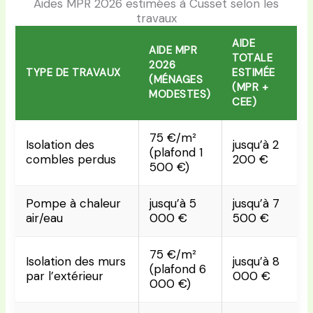
Aides MPR 2026 estimées à Cusset selon les
travaux
AIDE
AIDE MPR
TOTALE
2026
TYPE DE TRAVAUX
ESTIMÉE
(MÉNAGES
(MPR +
MODESTES)
CEE)
75 €/m²
Isolation des
jusqu’à 2
(plafond 1
combles perdus
200 €
500 €)
Pompe à chaleur
jusqu’à 5
jusqu’à 7
air/eau
000 €
500 €
75 €/m²
Isolation des murs
jusqu’à 8
(plafond 6
par l’extérieur
000 €
000 €)