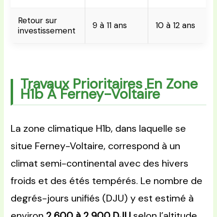
Retour sur
9 à 11 ans
10 à 12 ans
investissement
Travaux Prioritaires En Zone
H1b À Ferney-Voltaire
La zone climatique H1b, dans laquelle se
situe Ferney-Voltaire, correspond à un
climat semi-continental avec des hivers
froids et des étés tempérés. Le nombre de
degrés-jours unifiés (DJU) y est estimé à
environ
2 600 à 2 900 DJU
selon l’altitude