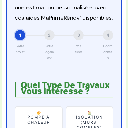
une estimation personnalisée avec
vos aides MaPrimeRénov’ disponibles.
1
2
3
4
Votre
Votre
Vos
Coord
projet
logem
aides
onnée
ent
s
Quel Type De Travaux
Vous Intéresse ?
POMPE À
ISOLATION
CHALEUR
(MURS,
COMBLES)