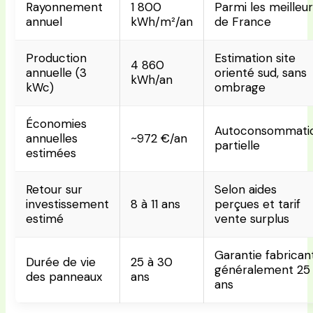
Rayonnement
1 800
Parmi les meilleu
annuel
kWh/m²/an
de France
Production
Estimation site
4 860
annuelle (3
orienté sud, sans
kWh/an
kWc)
ombrage
Économies
Autoconsommati
annuelles
~972 €/an
partielle
estimées
Retour sur
Selon aides
investissement
8 à 11 ans
perçues et tarif
estimé
vente surplus
Garantie fabrican
Durée de vie
25 à 30
généralement 25
des panneaux
ans
ans