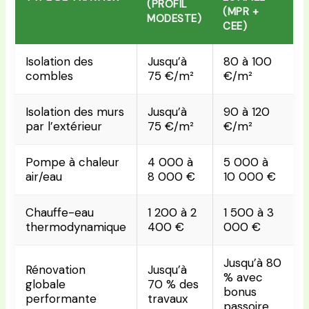
(PROFIL
(MPR +
MODESTE)
CEE)
Isolation des
Jusqu’à
80 à 100
combles
75 €/m²
€/m²
Isolation des murs
Jusqu’à
90 à 120
par l’extérieur
75 €/m²
€/m²
Pompe à chaleur
4 000 à
5 000 à
air/eau
8 000 €
10 000 €
Chauffe-eau
1 200 à 2
1 500 à 3
thermodynamique
400 €
000 €
Jusqu’à 80
Rénovation
Jusqu’à
% avec
globale
70 % des
bonus
performante
travaux
passoire