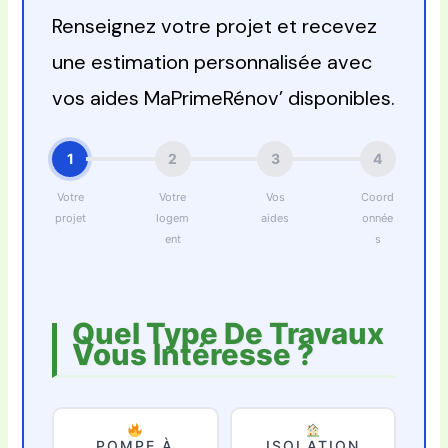
Renseignez votre projet et recevez
une estimation personnalisée avec
vos aides MaPrimeRénov’ disponibles.
1
2
3
4
Votre
Votre
Vos
Coord
projet
logem
aides
onnée
ent
s
Quel Type De Travaux
Vous Intéresse ?
POMPE À
ISOLATION