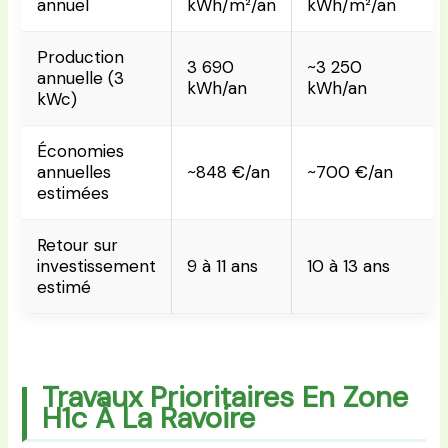
annuel
kWh/m²/an
kWh/m²/an
Production
3 690
~3 250
annuelle (3
kWh/an
kWh/an
kWc)
Économies
annuelles
~848 €/an
~700 €/an
estimées
Retour sur
investissement
9 à 11 ans
10 à 13 ans
estimé
Travaux Prioritaires En Zone
H1c À La Ravoire