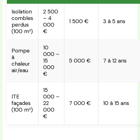
Isolation
2 500
combles
– 4
1 500 €
3 à 5 ans
perdus
000
(100 m²)
€
10
Pompe
000 –
à
15
5 000 €
7 à 12 ans
chaleur
000
air/eau
€
15
ITE
000 –
façades
22
7 000 €
10 à 15 ans
(100 m²)
000
€