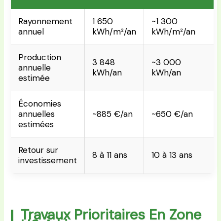
Rayonnement
1 650
~1 300
annuel
kWh/m²/an
kWh/m²/an
Production
3 848
~3 000
annuelle
kWh/an
kWh/an
estimée
Économies
annuelles
~885 €/an
~650 €/an
estimées
Retour sur
8 à 11 ans
10 à 13 ans
investissement
Travaux Prioritaires En Zone