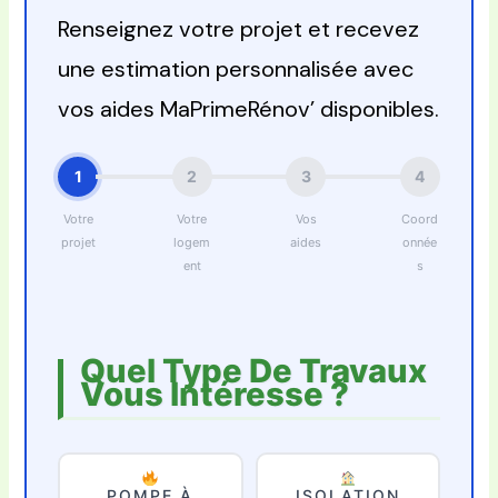
Renseignez votre projet et recevez
une estimation personnalisée avec
vos aides MaPrimeRénov’ disponibles.
1
2
3
4
Votre
Votre
Vos
Coord
projet
logem
aides
onnée
ent
s
Quel Type De Travaux
Vous Intéresse ?
POMPE À
ISOLATION