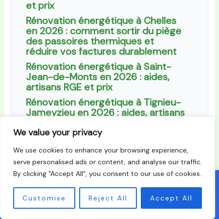
et prix
Rénovation énergétique à Chelles
en 2026 : comment sortir du piège
des passoires thermiques et
réduire vos factures durablement
Rénovation énergétique à Saint-
Jean-de-Monts en 2026 : aides,
artisans RGE et prix
Rénovation énergétique à Tignieu-
Jameyzieu en 2026 : aides, artisans
RGE et prix
We value your privacy
We use cookies to enhance your browsing experience,
serve personalised ads or content, and analyse our traffic.
By clicking "Accept All", you consent to our use of cookies.
←
Article Précédent
Article Suivant
→
Recevez jusqu'a 3 devis gratuits d'artisans RGE
X
Customise
Reject All
Accept All
Obtenir mes devis →