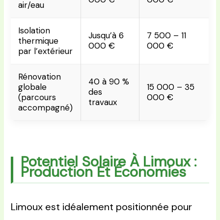
air/eau
Isolation
Jusqu’à 6
7 500 – 11
thermique
000 €
000 €
par l’extérieur
Rénovation
40 à 90 %
globale
15 000 – 35
des
(parcours
000 €
travaux
accompagné)
Potentiel Solaire À Limoux :
Production Et Économies
Limoux est idéalement positionnée pour