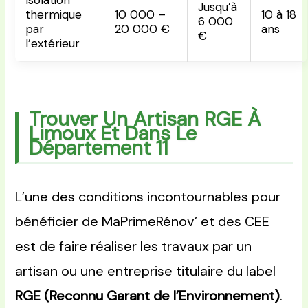
Isolation
Jusqu’à
thermique
10 000 –
10 à 18
6 000
par
20 000 €
ans
€
l’extérieur
Trouver Un Artisan RGE À
Limoux Et Dans Le
Département 11
L’une des conditions incontournables pour
bénéficier de MaPrimeRénov’ et des CEE
est de faire réaliser les travaux par un
artisan ou une entreprise titulaire du label
RGE (Reconnu Garant de l’Environnement)
.