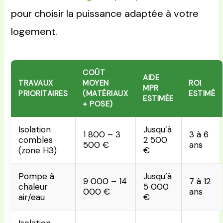
pour choisir la puissance adaptée à votre
logement.
COÛT
AIDE
TRAVAUX
MOYEN
ROI
MPR
PRIORITAIRES
(MATÉRIAUX
ESTIMÉ
ESTIMÉE
+ POSE)
Isolation
Jusqu’à
1 800 – 3
3 à 6
combles
2 500
500 €
ans
(zone H3)
€
Pompe à
Jusqu’à
9 000 – 14
7 à 12
chaleur
5 000
000 €
ans
air/eau
€