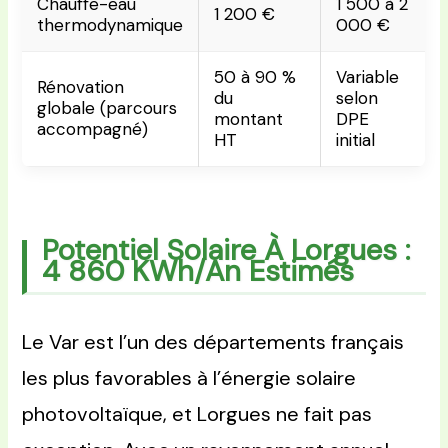
Chauffe-eau
1 500 à 2
1 200 €
thermodynamique
000 €
50 à 90 %
Variable
Rénovation
du
selon
globale (parcours
montant
DPE
accompagné)
HT
initial
Potentiel Solaire À Lorgues :
4 860 KWh/an Estimés
Le Var est l’un des départements français
les plus favorables à l’énergie solaire
photovoltaïque, et Lorgues ne fait pas