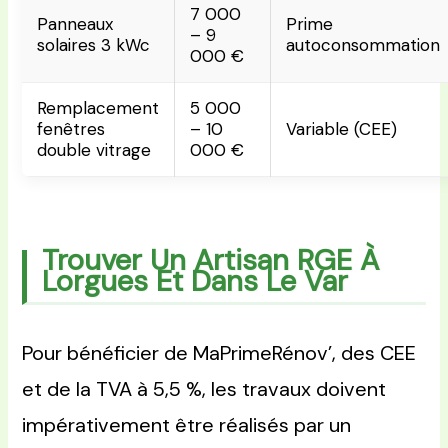
7 000
Panneaux
Prime
– 9
solaires 3 kWc
autoconsommation
000 €
Remplacement
5 000
fenêtres
– 10
Variable (CEE)
double vitrage
000 €
Trouver Un Artisan RGE À
Lorgues Et Dans Le Var
Pour bénéficier de MaPrimeRénov’, des CEE
et de la TVA à 5,5 %, les travaux doivent
impérativement être réalisés par un