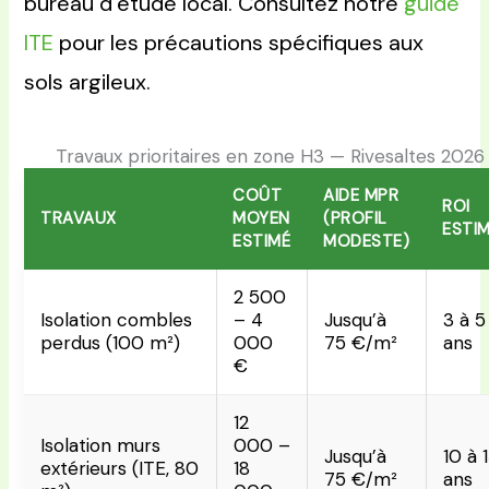
bureau d’étude local. Consultez notre
guide
ITE
pour les précautions spécifiques aux
sols argileux.
Travaux prioritaires en zone H3 — Rivesaltes 2026
COÛT
AIDE MPR
ROI
TRAVAUX
MOYEN
(PROFIL
ESTI
ESTIMÉ
MODESTE)
2 500
Isolation combles
– 4
Jusqu’à
3 à 5
perdus (100 m²)
000
75 €/m²
ans
€
12
Isolation murs
000 –
Jusqu’à
10 à 
extérieurs (ITE, 80
18
75 €/m²
ans