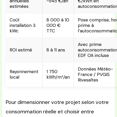
annuelles
~945 €/an
€/kWh en
estimées
autoconsommatio
Coût
8 000 à 10
Pose comprise, ho
installation 3
000 €
prime à
kWc
TTC
l’autoconsommati
Avec prime
ROI estimé
8 à 11 ans
autoconsommatio
EDF OA incluse
Données Météo-
Rayonnement
1 750
France / PVGIS
local
kWh/m²/an
Rivesaltes
Pour dimensionner votre projet selon votre
consommation réelle et choisir entre