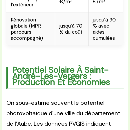
€/m²
€/m²
l’extérieur
Rénovation
jusqu’à 90
globale (MPR
jusqu’à 70
% avec
parcours
% du coût
aides
accompagné)
cumulées
Potentiel Solaire À Saint-
André-Les-Vergers :
Production Et Économies
On sous-estime souvent le potentiel
photovoltaïque d’une ville du département
de l’Aube. Les données PVGIS indiquent