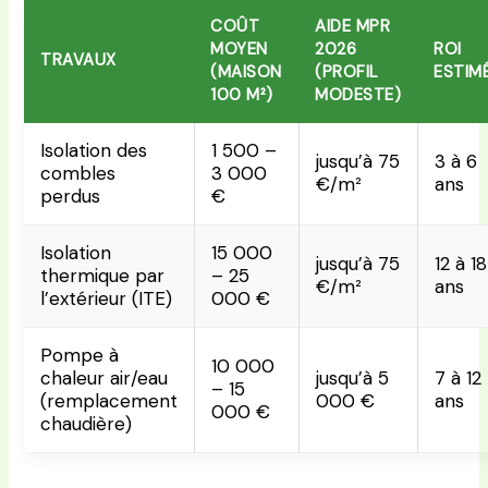
COÛT
AIDE MPR
MOYEN
2026
ROI
TRAVAUX
(MAISON
(PROFIL
ESTIM
100 M²)
MODESTE)
Isolation des
1 500 –
jusqu’à 75
3 à 6
combles
3 000
€/m²
ans
perdus
€
Isolation
15 000
jusqu’à 75
12 à 18
thermique par
– 25
€/m²
ans
l’extérieur (ITE)
000 €
Pompe à
10 000
chaleur air/eau
jusqu’à 5
7 à 12
– 15
(remplacement
000 €
ans
000 €
chaudière)