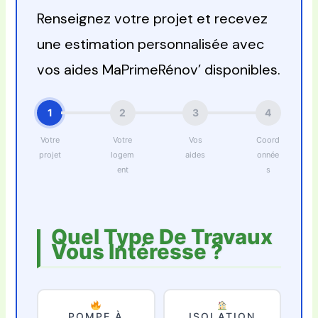
Renseignez votre projet et recevez
une estimation personnalisée avec
vos aides MaPrimeRénov’ disponibles.
1
2
3
4
Votre
Votre
Vos
Coord
projet
logem
aides
onnée
ent
s
Quel Type De Travaux
Vous Intéresse ?
POMPE À
ISOLATION