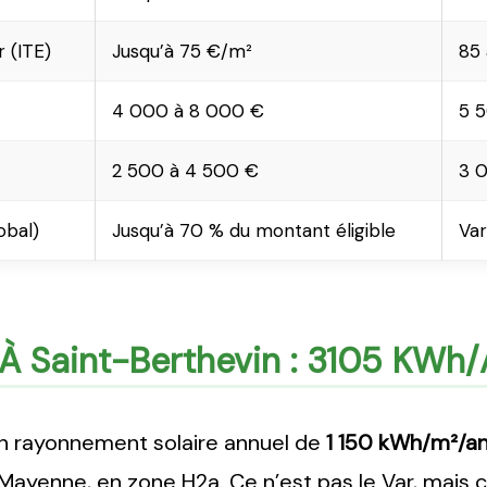
r (ITE)
Jusqu’à 75 €/m²
85 
4 000 à 8 000 €
5 5
2 500 à 4 500 €
3 
obal)
Jusqu’à 70 % du montant éligible
Var
e À Saint-Berthevin : 3105 KWh
un rayonnement solaire annuel de
1 150 kWh/m²/a
Mayenne, en zone H2a. Ce n’est pas le Var, mais c