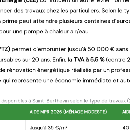
d’Énergie (CEE)
constituent un autre levier non nég
ncer des travaux chez les particuliers. Selon le ty
 prime peut atteindre plusieurs centaines d’euros
 pour une pompe à chaleur air/eau.
PTZ)
permet d’emprunter jusqu’à 50 000 € sans i
sables sur 20 ans. Enfin, la
TVA à 5,5 %
(contre 
 de rénovation énergétique réalisés par un profe
 ce qui représente une économie immédiate et auto
 disponibles à Saint-Berthevin selon le type de travaux 
AIDE MPR 2026 (MÉNAGE MODESTE)
AID
Jusqu’à 35 €/m²
40