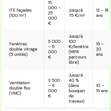
15
000 –
ITE façades
Jusqu’à
12 – 18
25
(100 m²)
75 €/m²
ans
000
€
Jusqu’à
5 000
100
Fenêtres
15 –
– 9
€/fenêtre
double vitrage
20
000
(MPR
(5 unités)
ans
€
parcours
libre)
Jusqu’à
3 500
40 %
Ventilation
– 6
(dans
10 –
double flux
000
bouquet
15 ans
(VMC)
€
de
travaux)