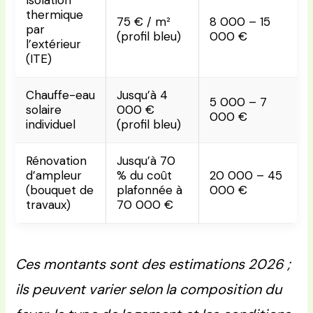
Isolation
thermique
75 € / m²
8 000 – 15
par
(profil bleu)
000 €
l’extérieur
(ITE)
Chauffe-eau
Jusqu’à 4
5 000 – 7
solaire
000 €
000 €
individuel
(profil bleu)
Rénovation
Jusqu’à 70
d’ampleur
% du coût
20 000 – 45
(bouquet de
plafonnée à
000 €
travaux)
70 000 €
Ces montants sont des estimations 2026 ;
ils peuvent varier selon la composition du