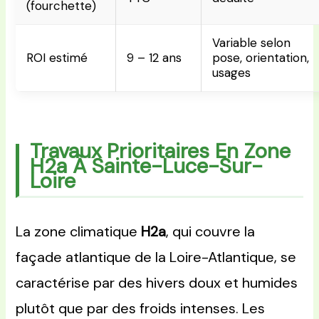
(fourchette)
Variable selon
ROI estimé
9 – 12 ans
pose, orientation,
usages
Travaux Prioritaires En Zone
H2a À Sainte-Luce-Sur-
Loire
La zone climatique
H2a
, qui couvre la
façade atlantique de la Loire-Atlantique, se
caractérise par des hivers doux et humides
plutôt que par des froids intenses. Les