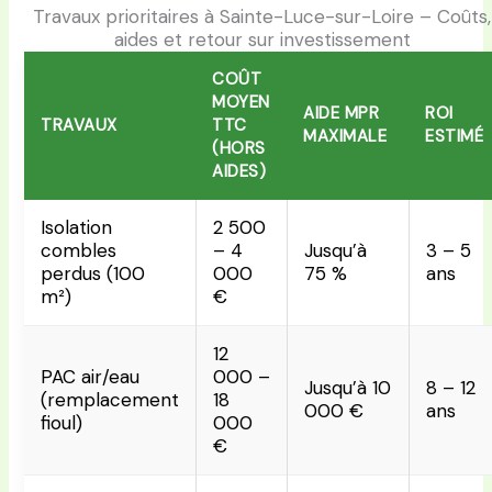
Travaux prioritaires à Sainte-Luce-sur-Loire – Coûts,
aides et retour sur investissement
COÛT
MOYEN
AIDE MPR
ROI
TRAVAUX
TTC
MAXIMALE
ESTIMÉ
(HORS
AIDES)
Isolation
2 500
combles
– 4
Jusqu’à
3 – 5
perdus (100
000
75 %
ans
m²)
€
12
PAC air/eau
000 –
Jusqu’à 10
8 – 12
(remplacement
18
000 €
ans
fioul)
000
€