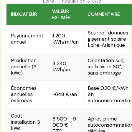
Loire – Installation 3 kWc
VALEUR
INDICATEUR
COMMENTAIRE
ESTIMÉE
Source : données
Rayonnement
1 200
gisement solaire
annuel
kWh/m²/an
Loire-Atlantique
Production
Orientation sud,
3 240
annuelle (3
inclinaison 30°,
kWh/an
kWc)
sans ombrage
Économies
Base 0,20 €/kWh
annuelles
~648 €/an
en
estimées
autoconsommatio
Coût
6 500 – 9
Après prime
installation 3
000 €
autoconsommatio
kWc
TTC
déduite