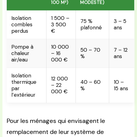
100 M²)
MODESTE)
Isolation
1 500 –
75 %
3 – 5
combles
3 500
plafonné
ans
perdus
€
Pompe à
10 000
50 – 70
7 – 12
chaleur
– 16
%
ans
air/eau
000 €
Isolation
12 000
thermique
40 – 60
10 –
– 22
par
%
15 ans
000 €
l’extérieur
Pour les ménages qui envisagent le
remplacement de leur système de