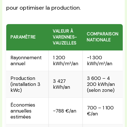
pour optimiser la production.
VALEUR À
COMPARAISON
PARAMÈTRE
VARENNES-
NATIONALE
VAUZELLES
Rayonnement
1 200
~1 300
annuel
kWh/m²/an
kWh/m²/an
Production
3 600 – 4
3 427
(installation 3
200 kWh/an
kWh/an
kWc)
(selon zone)
Économies
700 – 1 100
annuelles
~788 €/an
€/an
estimées