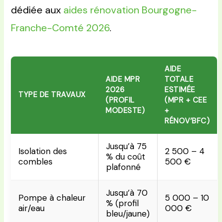
dédiée aux
aides rénovation Bourgogne-
Franche-Comté 2026
.
AIDE
AIDE MPR
TOTALE
2026
ESTIMÉE
TYPE DE TRAVAUX
(PROFIL
(MPR + CEE
MODESTE)
+
RÉNOV’BFC)
Jusqu’à 75
Isolation des
2 500 – 4
% du coût
combles
500 €
plafonné
Jusqu’à 70
Pompe à chaleur
5 000 – 10
% (profil
air/eau
000 €
bleu/jaune)