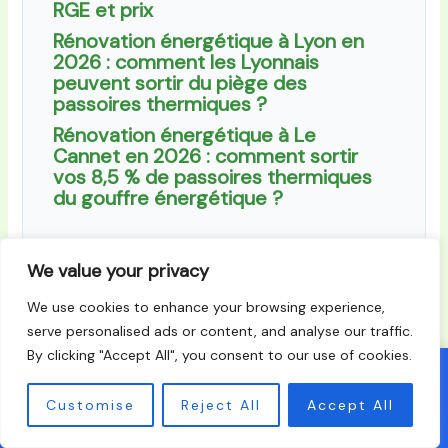
RGE et prix
Rénovation énergétique à Lyon en
2026 : comment les Lyonnais
peuvent sortir du piège des
passoires thermiques ?
Rénovation énergétique à Le
Cannet en 2026 : comment sortir
vos 8,5 % de passoires thermiques
du gouffre énergétique ?
We value your privacy
We use cookies to enhance your browsing experience,
←
Article Précédent
Article Suivant
→
serve personalised ads or content, and analyse our traffic.
By clicking "Accept All", you consent to our use of cookies.
Recevez jusqu'a 3 devis gratuits d'artisans RGE
X
Customise
Reject All
Accept All
Obtenir mes devis →
Accueil