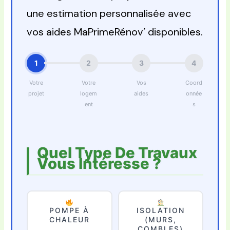
une estimation personnalisée avec
vos aides MaPrimeRénov’ disponibles.
1
2
3
4
Votre
Votre
Vos
Coord
projet
logem
aides
onnée
ent
s
Quel Type De Travaux
Vous Intéresse ?
POMPE À
ISOLATION
CHALEUR
(MURS,
COMBLES)