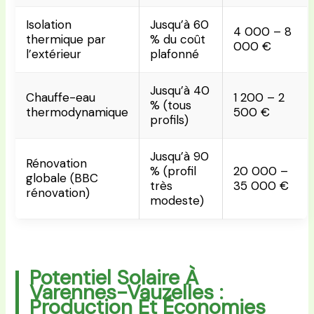
Isolation
Jusqu’à 60
4 000 – 8
thermique par
% du coût
000 €
l’extérieur
plafonné
Jusqu’à 40
Chauffe-eau
1 200 – 2
% (tous
thermodynamique
500 €
profils)
Jusqu’à 90
Rénovation
% (profil
20 000 –
globale (BBC
très
35 000 €
rénovation)
modeste)
Potentiel Solaire À
Varennes-Vauzelles :
Production Et Économies