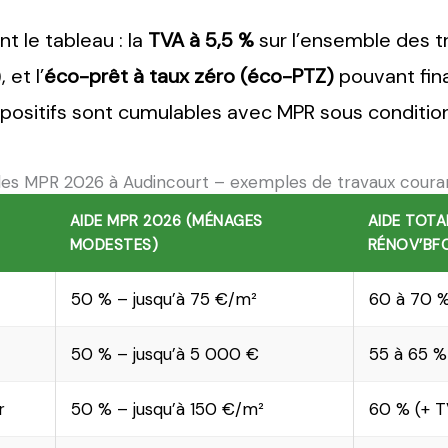
t le tableau : la
TVA à 5,5 %
sur l’ensemble des t
 et l’
éco-prêt à taux zéro (éco-PTZ)
pouvant fin
spositifs sont cumulables avec MPR sous conditio
des MPR 2026 à Audincourt – exemples de travaux coura
AIDE MPR 2026 (MÉNAGES
AIDE TOTA
MODESTES)
RÉNOV’BF
50 % – jusqu’à 75 €/m²
60 à 70 %
50 % – jusqu’à 5 000 €
55 à 65 % 
r
50 % – jusqu’à 150 €/m²
60 % (+ T