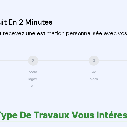
it En 2 Minutes
et recevez une estimation personnalisée avec vo
2
3
Votre
Vos
logem
aides
ent
Type De Travaux Vous Intéres