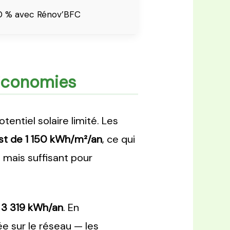
0 % avec Rénov’BFC
 Économies
entiel solaire limité. Les
st de 1 150 kWh/m²/an
, ce qui
 mais suffisant pour
e
3 319 kWh/an
. En
e sur le réseau — les