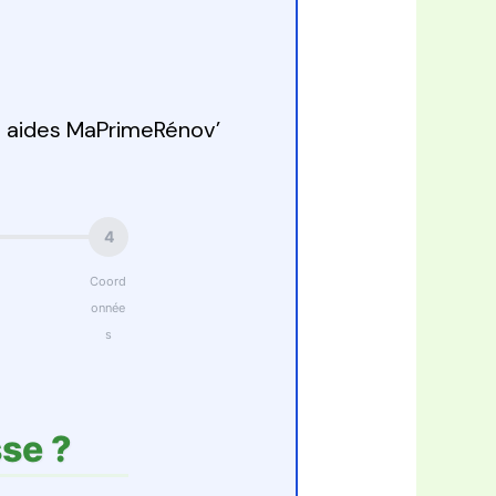
s aides MaPrimeRénov’
4
Coord
onnée
s
se ?