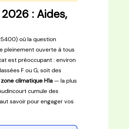
2026 : Aides,
(25400) où la question
e pleinement ouverte à tous
stat est préoccupant : environ
assées F ou G, soit des
n
zone climatique H1a
— la plus
 Audincourt cumule des
 faut savoir pour engager vos