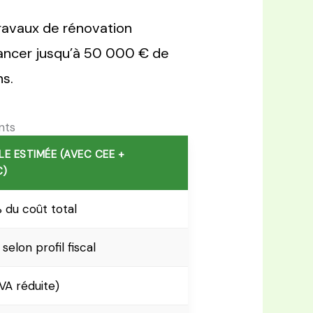
ravaux de rénovation
ancer jusqu’à 50 000 € de
ns.
nts
LE ESTIMÉE (AVEC CEE +
C)
 du coût total
selon profil fiscal
VA réduite)