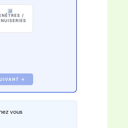
ENÊTRES /
NUISERIES
UIVANT →
chez vous