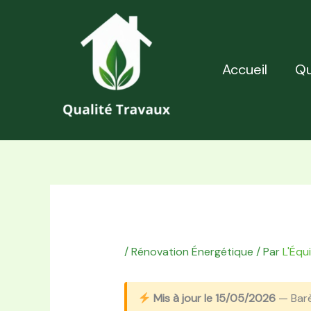
Aller
au
contenu
Accueil
Qu
/
Rénovation Énergétique
/ Par
L'Équ
Mis à jour le 15/05/2026
— Bar