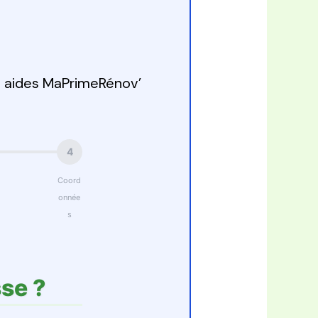
s aides MaPrimeRénov’
4
Coord
onnée
s
se ?