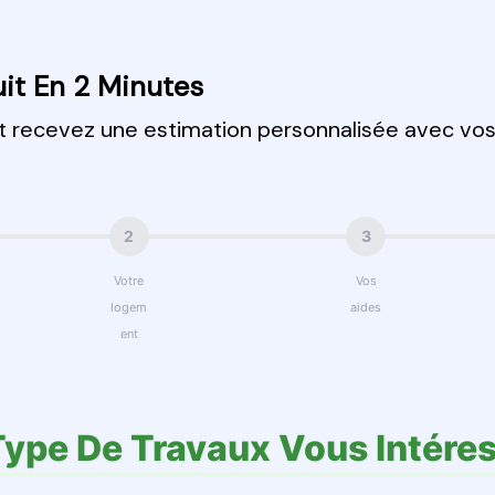
it En 2 Minutes
et recevez une estimation personnalisée avec vo
2
3
Votre
Vos
logem
aides
ent
Type De Travaux Vous Intéres