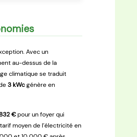
conomies
exception. Avec un
ment au-dessus de la
e climatique se traduit
 de
3 kWc
génère en
 832 €
pour un foyer qui
rif moyen de l’électricité en
8 000 et 10 000 € après