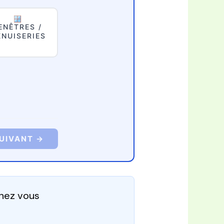
ENÊTRES /
NUISERIES
UIVANT →
chez vous