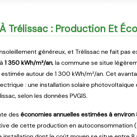
e À Trélissac : Production Et É
soleillement généreux, et Trélissac ne fait pas 
 à
1 350 kWh/m²/an
, la commune se situe légère
 estimée autour de 1 300 kWh/m²/an. Cet avantag
ctrique : une installation solaire photovoltaïque
lissac, selon les données PVGIS.
nte des
économies annuelles estimées à environ
ive de cette production en autoconsommation (ta
e installation dont le coût moyen se situe entre 