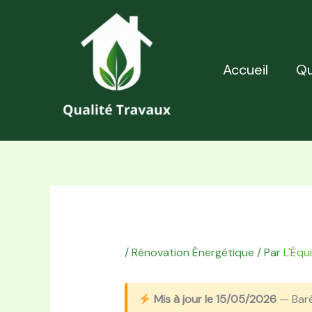
Aller
au
contenu
Accueil
Qu
/
Rénovation Énergétique
/ Par
L'Équ
Mis à jour le 15/05/2026
— Bar