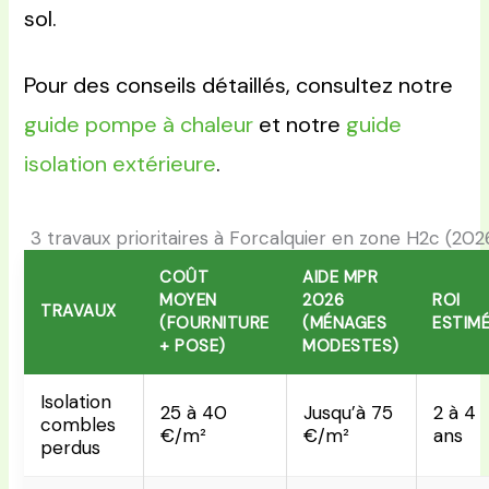
sol.
Pour des conseils détaillés, consultez notre
guide pompe à chaleur
et notre
guide
isolation extérieure
.
3 travaux prioritaires à Forcalquier en zone H2c (202
COÛT
AIDE MPR
MOYEN
2026
ROI
TRAVAUX
(FOURNITURE
(MÉNAGES
ESTIM
+ POSE)
MODESTES)
Isolation
25 à 40
Jusqu’à 75
2 à 4
combles
€/m²
€/m²
ans
perdus