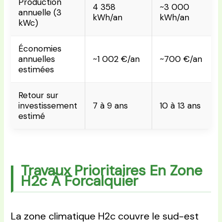
Production
4 358
~3 000
annuelle (3
kWh/an
kWh/an
kWc)
Économies
annuelles
~1 002 €/an
~700 €/an
estimées
Retour sur
investissement
7 à 9 ans
10 à 13 ans
estimé
Travaux Prioritaires En Zone
H2c À Forcalquier
La zone climatique H2c couvre le sud-est