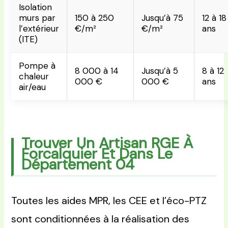
Isolation
murs par
150 à 250
Jusqu’à 75
12 à 18
l’extérieur
€/m²
€/m²
ans
(ITE)
Pompe à
8 000 à 14
Jusqu’à 5
8 à 12
chaleur
000 €
000 €
ans
air/eau
Trouver Un Artisan RGE À
Forcalquier Et Dans Le
Département 04
Toutes les aides MPR, les CEE et l’éco-PTZ
sont conditionnées à la réalisation des