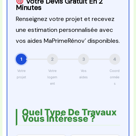
Votre Devis Gratuit En 2
Minutes
Renseignez votre projet et recevez
une estimation personnalisée avec
vos aides MaPrimeRénov’ disponibles.
1
2
3
4
Votre
Votre
Vos
Coord
projet
logem
aides
onnée
ent
s
Quel Type De Travaux
Vous Intéresse ?