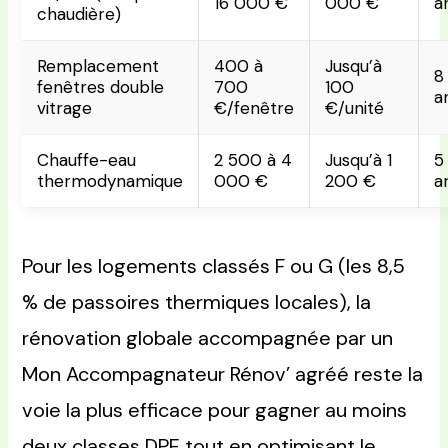
16 000 €
000 €
a
chaudière)
Remplacement
400 à
Jusqu’à
8
fenêtres double
700
100
a
vitrage
€/fenêtre
€/unité
Chauffe-eau
2 500 à 4
Jusqu’à 1
5
thermodynamique
000 €
200 €
a
Pour les logements classés F ou G (les 8,5
% de passoires thermiques locales), la
rénovation globale accompagnée par un
Mon Accompagnateur Rénov’ agréé reste la
voie la plus efficace pour gagner au moins
deux classes DPE tout en optimisant le