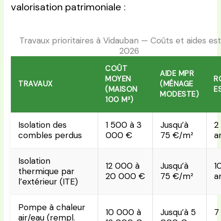
valorisation patrimoniale :
Travaux prioritaires à Vidauban — Coûts et aides es
2026
COÛT
AIDE MPR
MOYEN
R
TRAVAUX
(MÉNAGE
(MAISON
E
MODESTE)
100 M²)
Isolation des
1 500 à 3
Jusqu’à
2
combles perdus
000 €
75 €/m²
a
Isolation
12 000 à
Jusqu’à
1
thermique par
20 000 €
75 €/m²
a
l’extérieur (ITE)
Pompe à chaleur
10 000 à
Jusqu’à 5
7
air/eau (rempl.