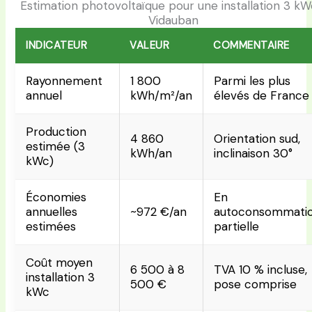
Estimation photovoltaïque pour une installation 3 kW
Vidauban
INDICATEUR
VALEUR
COMMENTAIRE
Rayonnement
1 800
Parmi les plus
annuel
kWh/m²/an
élevés de France
Production
4 860
Orientation sud,
estimée (3
kWh/an
inclinaison 30°
kWc)
Économies
En
annuelles
~972 €/an
autoconsommati
estimées
partielle
Coût moyen
6 500 à 8
TVA 10 % incluse,
installation 3
500 €
pose comprise
kWc