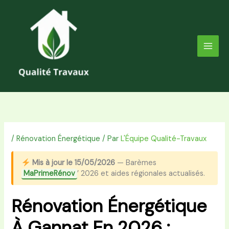
Aller
au
contenu
/
Rénovation Énergétique
/ Par
L'Équipe Qualité-Travaux
Mis à jour le 15/05/2026
— Barèmes
MaPrimeRénov
’ 2026 et aides régionales actualisés.
Rénovation Énergétique
À Gannat En 2026 :