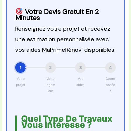
Votre Devis Gratuit En 2
Minutes
Renseignez votre projet et recevez
une estimation personnalisée avec
vos aides MaPrimeRénov’ disponibles.
1
2
3
4
Votre
Votre
Vos
Coord
projet
logem
aides
onnée
ent
s
Quel Type De Travaux
Vous Intéresse ?