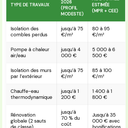
2026
TYPE DE TRAVAUX
ESTIMÉE
(PROFIL
(MPR + CEE)
MODESTE)
Isolation des
jusqu’à 75
80 à 95
combles perdus
€/m²
€/m²
Pompe à chaleur
jusqu’à 4
5 000 à 6
air/eau
000 €
500 €
Isolation des murs
jusqu’à 75
85 à 100
par l’extérieur
€/m²
€/m²
Chauffe-eau
jusqu’à 1
1 400 à 1
thermodynamique
200 €
800 €
jusqu’à
Rénovation
Jusqu’à 35
70 % du
globale (2 sauts
000 € avec
coût
de classe)
bonifications