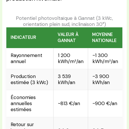
Potentiel photovoltaïque à Gannat (3 kWc,
orientation plein sud, inclinaison 30°)
VALEUR À
MOYENNE
INDICATEUR
GANNAT
NATIONALE
Rayonnement
1 200
~1 300
annuel
kWh/m²/an
kWh/m²/an
Production
3 539
~3 900
estimée (3 kWc)
kWh/an
kWh/an
Économies
annuelles
~813 €/an
~900 €/an
estimées
Retour sur