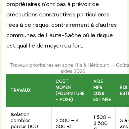
propriétaires n’ont pas à prévoir de
précautions constructives particulières
liées à ce risque, contrairement à d’autres
communes de Haute-Saône où le risque
est qualifié de moyen ou fort.
Travaux prioritaires en zone H1a à Héricourt — Coûts
aides 2026
COÛT
AIDE
MOYEN
MPR
ROI
TRAVAUX
(FOURNITURE
2026
EST
+ POSE)
ESTIMÉE
Isolation
1 500 –
combles
2 500 – 4
3 à
3 500
perdus (100
500 €
ans