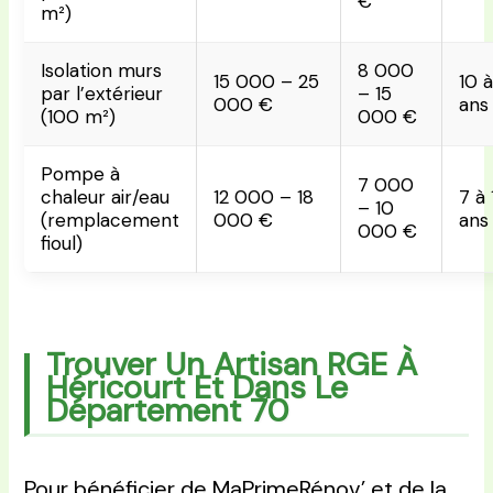
€
m²)
Isolation murs
8 000
15 000 – 25
10 à
par l’extérieur
– 15
000 €
ans
(100 m²)
000 €
Pompe à
7 000
chaleur air/eau
12 000 – 18
7 à 
– 10
(remplacement
000 €
ans
000 €
fioul)
Trouver Un Artisan RGE À
Héricourt Et Dans Le
Département 70
Pour bénéficier de MaPrimeRénov’ et de la