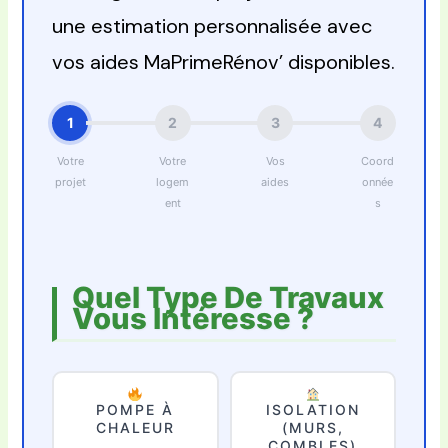
une estimation personnalisée avec
vos aides MaPrimeRénov’ disponibles.
1
2
3
4
Votre
Votre
Vos
Coord
projet
logem
aides
onnée
ent
s
Quel Type De Travaux
Vous Intéresse ?
POMPE À
ISOLATION
CHALEUR
(MURS,
COMBLES)