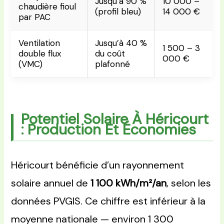
Jusqu’à 90 %
10 000 –
chaudière fioul
(profil bleu)
14 000 €
par PAC
Ventilation
Jusqu’à 40 %
1 500 – 3
double flux
du coût
000 €
(VMC)
plafonné
Potentiel Solaire À Héricourt
: Production Et Économies
Héricourt bénéficie d’un rayonnement
solaire annuel de
1 100 kWh/m²/an
, selon les
données PVGIS. Ce chiffre est inférieur à la
moyenne nationale — environ 1 300