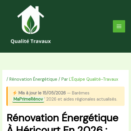
Aller
au
contenu
/
Rénovation Énergétique
/ Par
L'Équipe Qualité-Travaux
Mis à jour le 15/05/2026
— Barèmes
MaPrimeRénov
’ 2026 et aides régionales actualisés.
Rénovation Énergétique
À Héricourt En 2026 :