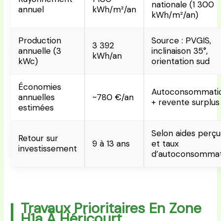
nationale (1 300
annuel
kWh/m²/an
kWh/m²/an)
Production
Source : PVGIS,
3 392
annuelle (3
inclinaison 35°,
kWh/an
kWc)
orientation sud
Économies
Autoconsommati
annuelles
~780 €/an
+ revente surplus
estimées
Selon aides perç
Retour sur
9 à 13 ans
et taux
investissement
d’autoconsommat
Travaux Prioritaires En Zone
H1a À Héricourt