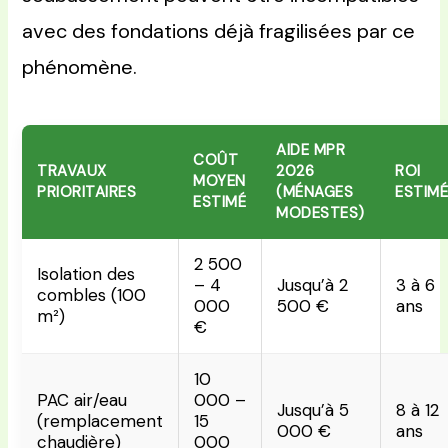
avec des fondations déjà fragilisées par ce
phénomène.
AIDE MPR
COÛT
TRAVAUX
2026
ROI
MOYEN
PRIORITAIRES
(MÉNAGES
ESTIM
ESTIMÉ
MODESTES)
2 500
Isolation des
– 4
Jusqu’à 2
3 à 6
combles (100
000
500 €
ans
m²)
€
10
PAC air/eau
000 –
Jusqu’à 5
8 à 12
(remplacement
15
000 €
ans
chaudière)
000