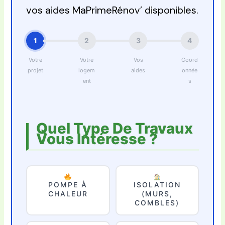
vos aides MaPrimeRénov’ disponibles.
1
2
3
4
Votre
Votre
Vos
Coord
projet
logem
aides
onnée
ent
s
Quel Type De Travaux
Vous Intéresse ?
POMPE À
ISOLATION
CHALEUR
(MURS,
COMBLES)