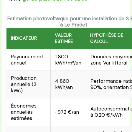
Estimation photovoltaïque pour une installation de 3
à Le Pradet
VALEUR
HYPOTHÈSE DE
INDICATEUR
ESTIMÉE
CALCUL
Rayonnement
1 800
Données moyenn
annuel
kWh/m²/an
zone Var littoral
Production
4 860
Performance rati
annuelle (3
kWh/an
90%, orientation 
kWc)
Économies
Autoconsommati
annuelles
~972 €/an
à 0,20 €/kWh
estimées