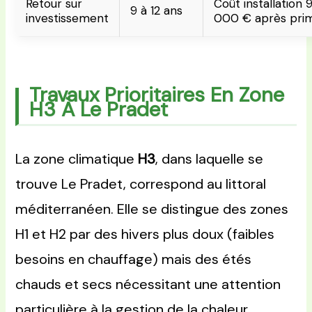
Retour sur
Coût installation 
9 à 12 ans
investissement
000 € après pri
Travaux Prioritaires En Zone
H3 À Le Pradet
La zone climatique
H3
, dans laquelle se
trouve Le Pradet, correspond au littoral
méditerranéen. Elle se distingue des zones
H1 et H2 par des hivers plus doux (faibles
besoins en chauffage) mais des étés
chauds et secs nécessitant une attention
particulière à la gestion de la chaleur