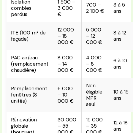
Isolation
1 500 –
700 –
3 à 5
combles
3 000
2 100 €
ans
perdus
€
12 000
5 000
ITE (100 m² de
8 à 12
– 18
– 12
façade)
ans
000 €
000 €
PAC air/eau
8 000
4 000
6 à 10
(remplacement
– 14
– 8
ans
chaudière)
000 €
000 €
Non
Remplacement
6 000
éligible
10 à 15
fenêtres (8
– 10
MPR
ans
unités)
000 €
seul
Rénovation
30 000
15 000
12 à 18
globale
– 55
– 35
ans
(bouquet)
000 €
000 €