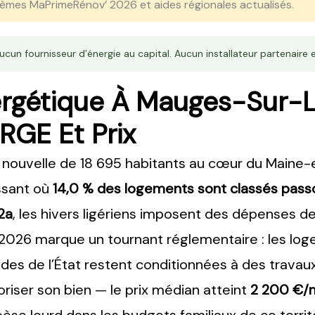
mes MaPrimeRénov’ 2026 et aides régionales actualisés.
cun fournisseur d’énergie au capital. Aucun installateur partenaire e
rgétique À Mauges-Sur-Lo
 RGE Et Prix
ouvelle de 18 695 habitants au cœur du Maine-e
issant où
14,0 % des logements sont classés pass
2a
, les hivers ligériens imposent des dépenses de
 2026 marque un tournant réglementaire : les lo
s aides de l’État restent conditionnées à des trava
loriser son bien — le prix médian atteint
2 200 €/