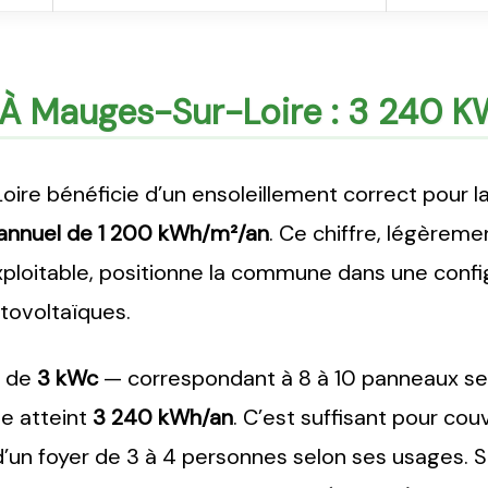
e À Mauges-Sur-Loire : 3 240 
oire bénéficie d’un ensoleillement correct pour la
annuel de 1 200 kWh/m²/an
. Ce chiffre, légèrem
xploitable, positionne la commune dans une confi
otovoltaïques.
d de
3 kWc
— correspondant à 8 à 10 panneaux sel
ée atteint
3 240 kWh/an
. C’est suffisant pour co
’un foyer de 3 à 4 personnes selon ses usages. S