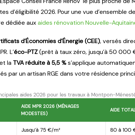
’Espace Conseil France Rénov’ le plus proche de
tes d’éligibilité 2026. Pour une vue d’ensemble de
age dédiée aux
aides rénovation Nouvelle-Aquitai
tificats d’Économies d’Énergie (CEE)
, versés dir
R. L’
éco-PTZ
(prêt à taux zéro, jusqu’à 50 000 
et la
TVA réduite à 5,5 %
s’applique automatiquem
és par un artisan RGE dans votre résidence princi
ncipales aides 2026 pour les travaux à Montpon-Ménesté
AIDE MPR 2026 (MÉNAGES
AIDE TOTAL
MODESTES)
Jusqu’à 75 €/m²
80 à 100 