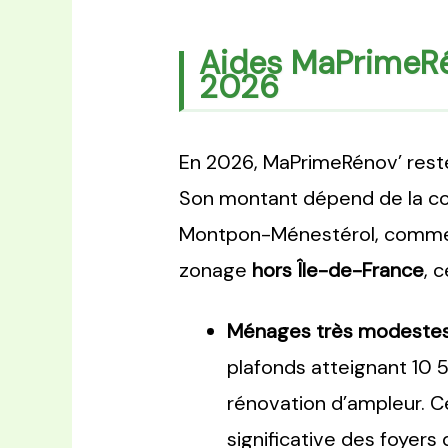
Aides MaPrimeRé
2026
En 2026, MaPrimeRénov’ reste 
Son montant dépend de la comp
Montpon-Ménestérol, comme d
zonage
hors Île-de-France
, 
Ménages très modestes (
plafonds atteignant 10 
rénovation d’ampleur. Ce
significative des foyer