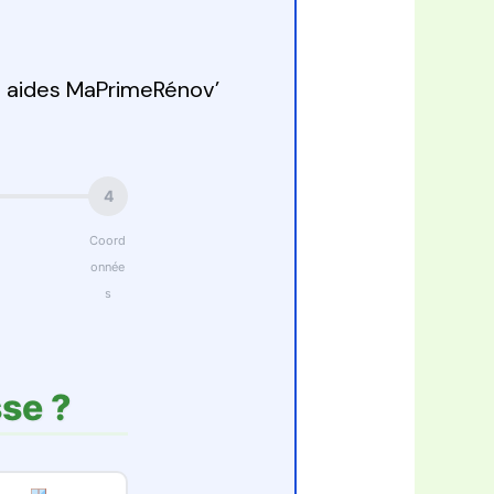
s aides MaPrimeRénov’
4
Coord
onnée
s
se ?