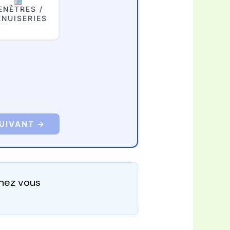
ENÊTRES /
NUISERIES
UIVANT →
chez vous