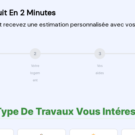
it En 2 Minutes
et recevez une estimation personnalisée avec vo
2
3
Votre
Vos
logem
aides
ent
Type De Travaux Vous Intéres