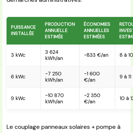
PRODUCTION
ÉCONOMIES
RETO
PUISSANCE
ANNUELLE
ANNUELLES
INVES
INSTALLÉE
ESTIMÉE
ESTIMÉES
ESTIM
3 624
3 kWc
~833 €/an
8 à 1
kWh/an
~7 250
~1 600
6 kWc
9 à 11
kWh/an
€/an
~10 870
~2 350
9 kWc
10 à 
kWh/an
€/an
Le couplage panneaux solaires + pompe à