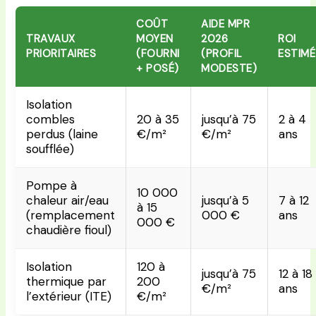
COÛT
AIDE MPR
TRAVAUX
MOYEN
2026
ROI
PRIORITAIRES
(FOURNI
(PROFIL
ESTIMÉ
+ POSÉ)
MODESTE)
Isolation
combles
20 à 35
jusqu’à 75
2 à 4
perdus (laine
€/m²
€/m²
ans
soufflée)
Pompe à
10 000
chaleur air/eau
jusqu’à 5
7 à 12
à 15
(remplacement
000 €
ans
000 €
chaudière fioul)
Isolation
120 à
jusqu’à 75
12 à 18
thermique par
200
€/m²
ans
l’extérieur (ITE)
€/m²