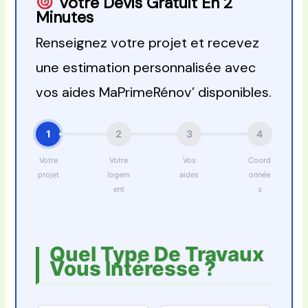
Votre Devis Gratuit En 2
Minutes
Renseignez votre projet et recevez
une estimation personnalisée avec
vos aides MaPrimeRénov’ disponibles.
1
2
3
4
Votre
Votre
Vos
Coord
projet
logem
aides
onnée
ent
s
Quel Type De Travaux
Vous Intéresse ?