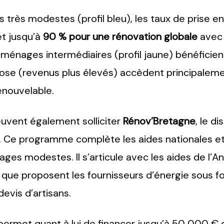
 très modestes (profil bleu), les taux de prise e
t jusqu’à
90 % pour une rénovation globale
avec
énages intermédiaires (profil jaune) bénéficien
t rose (revenus plus élevés) accèdent principalem
nouvelable.
peuvent également solliciter
Rénov’Bretagne
, le d
. Ce programme complète les aides nationales et 
es modestes. Il s’articule avec les aides de l’Ana
 que proposent les fournisseurs d’énergie sous f
evis d’artisans.
permet quant à lui de financer jusqu’à 50 000 € d