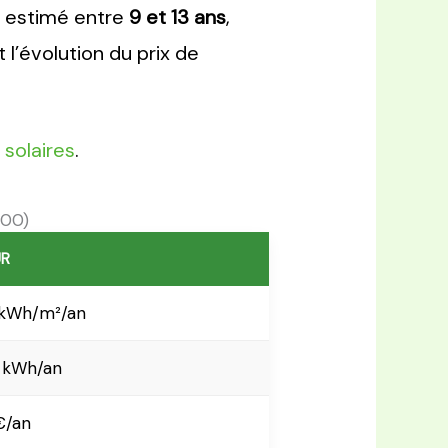
st estimé entre
9 et 13 ans
,
l’évolution du prix de
solaires
.
300)
UR
 kWh/m²/an
 kWh/an
€/an