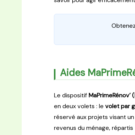
savoir pour agir efficacemen
Obtenez 
Aides MaPrimeRé
Le dispositif
MaPrimeRénov’ 
en deux volets : le
volet par 
réservé aux projets visant u
revenus du ménage, répartis en